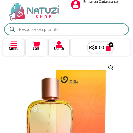
Entrar ou Cadastra-se
0
R$
0.00
Menu
Loja
Conta