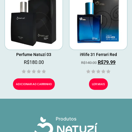
Perfume Natuzí 03
i9life 31 Ferrari Red
R$
180.00
R$
79.99
R$
140.00
ADICIONAR AO CARRINHO
LER MAIS
Produtos