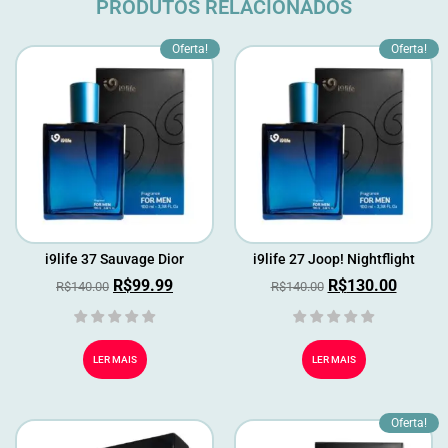
PRODUTOS RELACIONADOS
Oferta!
Oferta!
i9life 37 Sauvage Dior
i9life 27 Joop! Nightflight
R$
99.99
R$
130.00
R$
140.00
R$
140.00
LER MAIS
LER MAIS
Oferta!