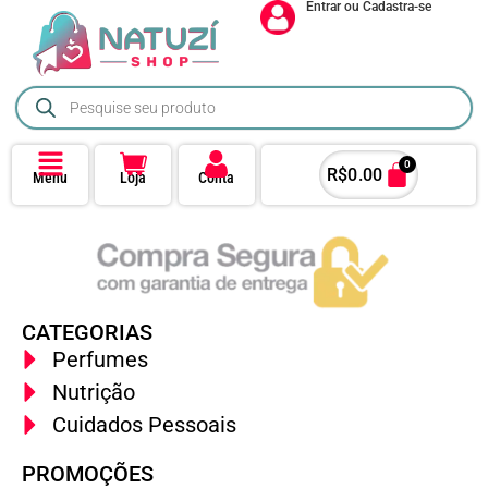
Entrar ou Cadastra-se
0
R$
0.00
Menu
Loja
Conta
CATEGORIAS
Perfumes
Nutrição
Cuidados Pessoais
PROMOÇÕES