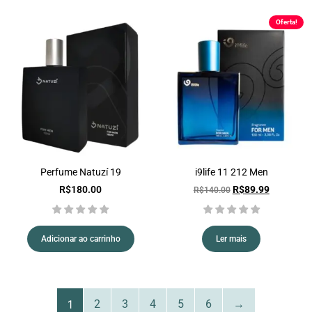
Oferta!
Perfume Natuzí 19
i9life 11 212 Men
R$
180.00
R$
89.99
R$
140.00
Adicionar ao carrinho
Ler mais
1
2
3
4
5
6
→