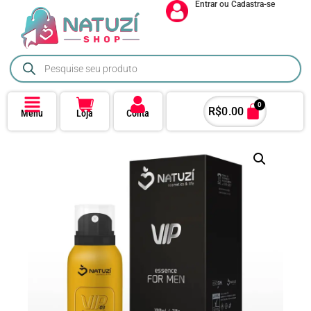
Entrar ou Cadastra-se
0
R$
0.00
Menu
Loja
Conta