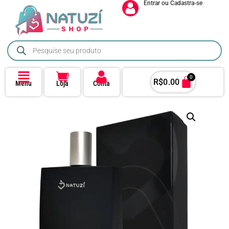
Entrar ou Cadastra-se
0
R$
0.00
Menu
Loja
Conta