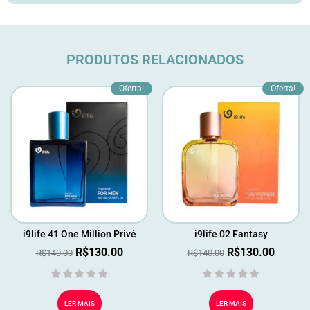
PRODUTOS RELACIONADOS
Oferta!
Oferta!
i9life 41 One Million Privé
i9life 02 Fantasy
R$
130.00
R$
130.00
R$
140.00
R$
140.00
LER MAIS
LER MAIS