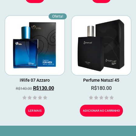
Oferta!
i9life 07 Azzaro
Perfume Natuzí 45
R$
130.00
R$
180.00
R$
140.00
LER MAIS
ADICIONAR AO CARRINHO