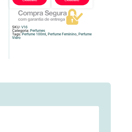
CARRINHO
CARRINHO
SKU:
V16
Categoria:
Perfumes
Tags:
,
,
Perfume 100ml
Perfume Feminino
Perfume
Vidro