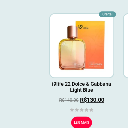
Oferta!
i9life 22 Dolce & Gabbana
Light Blue
R$
130.00
R$
140.00
LER MAIS