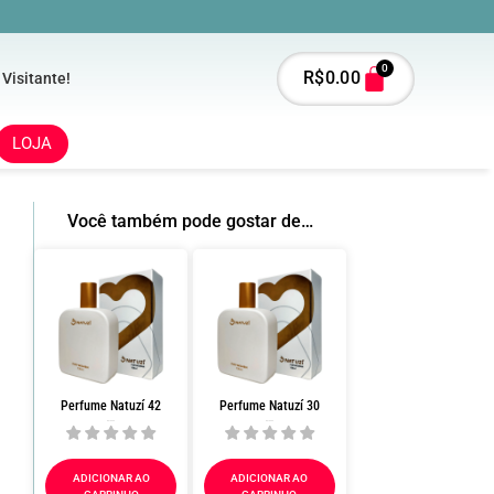
0
R$
0.00
 Visitante!
LOJA
Você também pode gostar de…
Perfume Natuzí 42
Perfume Natuzí 30
R$
180.00
R$
180.00
ADICIONAR AO
ADICIONAR AO