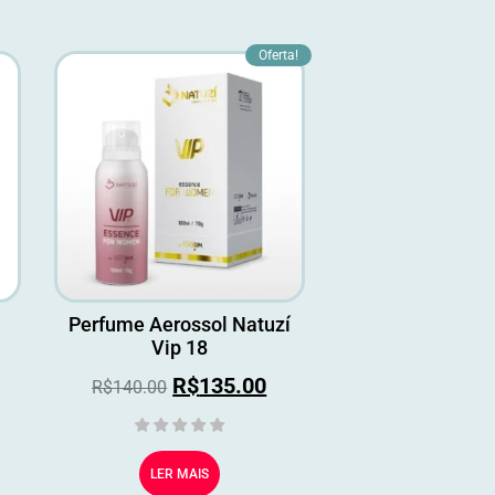
Oferta!
Perfume Aerossol Natuzí
Vip 18
R$
135.00
R$
140.00
LER MAIS