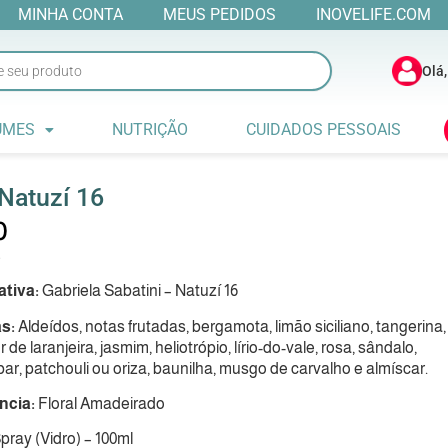
MINHA CONTA
MEUS PEDIDOS
INOVELIFE.COM
Olá,
UMES
NUTRIÇÃO
CUIDADOS PESSOAIS
Natuzí 16
0
ativa:
Gabriela Sabatini – Natuzí 16
as:
Aldeídos, notas frutadas, bergamota, limão siciliano, tangerina,
r de laranjeira, jasmim, heliotrópio, lírio-do-vale, rosa, sândalo,
ar, patchouli ou oriza, baunilha, musgo de carvalho e almíscar.
ância:
Floral Amadeirado
pray (Vidro) – 100ml