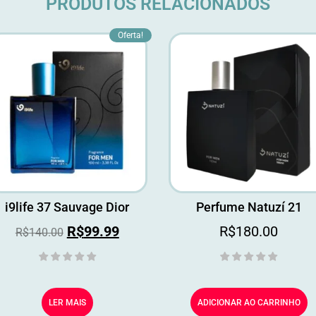
PRODUTOS RELACIONADOS
Oferta!
i9life 37 Sauvage Dior
Perfume Natuzí 21
R$
99.99
R$
180.00
R$
140.00
LER MAIS
ADICIONAR AO CARRINHO