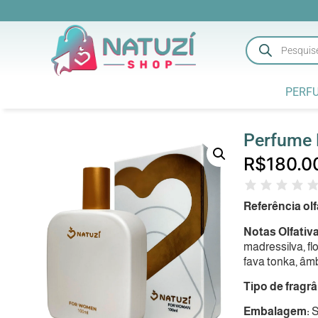
PERF
Perfume 
R$
180.0
Referência olf
Notas Olfativ
madressilva, flo
fava tonka, âmb
Tipo de fragr
Embalagem:
S