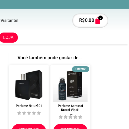
0
R$
0.00
 Visitante!
LOJA
Você também pode gostar de…
Oferta!
Perfume Natuzí 01
Perfume Aerossol
Natuzí Vip 01
R$
180.00
R$
140.00
R$
135.00
ADICIONAR AO
ADICIONAR AO