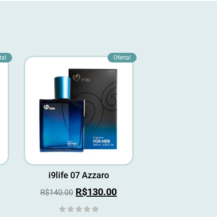
ta!
Oferta!
i9life 07 Azzaro
R$
130.00
R$
140.00