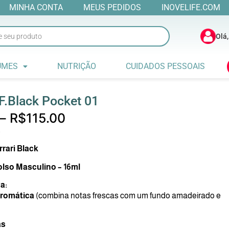
MINHA CONTA
MEUS PEDIDOS
INOVELIFE.COM
Olá,
UMES
NUTRIÇÃO
CUIDADOS PESSOAIS
F.Black Pocket 01
–
R$
115.00
rari Black
lso Masculino – 16ml
a:
romática
(combina notas frescas com um fundo amadeirado e
as