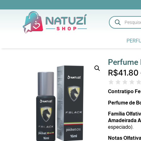
PERF
Perfume 
R$
41.80
Contratipo Fer
Perfume de Bo
Família Olfativ
Amadeirada A
especiado).
Notas Olfativ